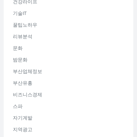
건강라이프
기술IT
꿀팁노하우
리뷰분석
문화
밤문화
부산업체정보
부산유흥
비즈니스경제
스파
자기계발
지역광고