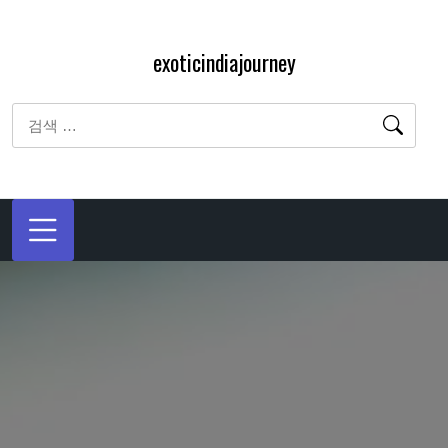
내
용
exoticindiajourney
으
로
검
바
색:
로
가
기