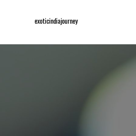
내
용
exoticindiajourney
으
로
바
로
가
기