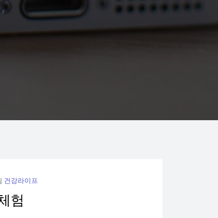
됨
건강라이프
 체험