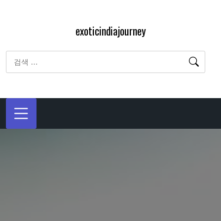
내
용
exoticindiajourney
으
로
검
바
색:
로
가
기