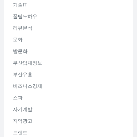
기술IT
꿀팁노하우
리뷰분석
문화
밤문화
부산업체정보
부산유흥
비즈니스경제
스파
자기계발
지역광고
트렌드