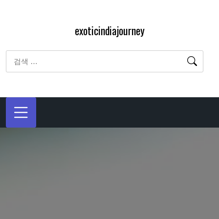
내
용
exoticindiajourney
으
로
검
바
색:
로
가
기