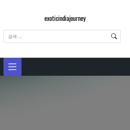
내
용
exoticindiajourney
으
로
검
바
색:
로
가
기