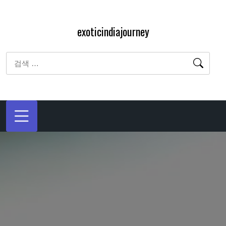
내
용
exoticindiajourney
으
로
검
바
색:
로
가
기