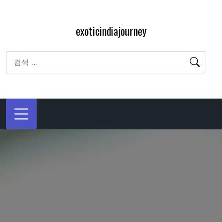
내
용
exoticindiajourney
으
로
검
바
색:
로
가
기