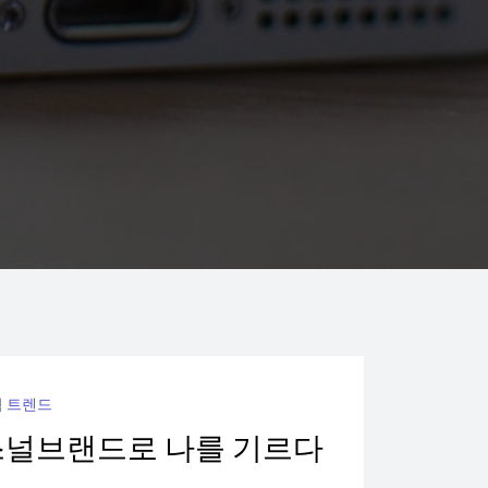
됨
트렌드
퍼스널브랜드로 나를 기르다