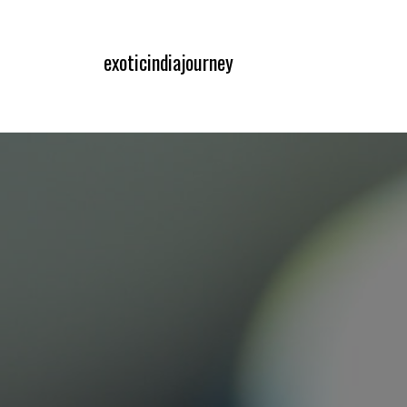
내
용
exoticindiajourney
으
로
바
로
가
기